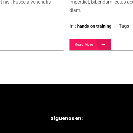
 nisl. Fusce a venenatis
imperdiet, bibendum lectus ac
diam.
In :
Tags :
hands on training
Read More
Síguenos en: