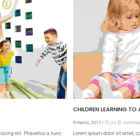
CHILDREN LEARNING TO
9 marzo, 2017
/
3
/
sistema
iscing elit. Phasellus a nunc
Lorem ipsum dolor sit amet, co