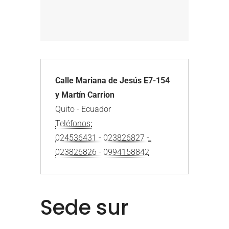
Calle Mariana de Jesús E7-154 
y Martín Carrion
Teléfonos:

024536431 - 023826827 - 
023826826 - 0994158842
Sede sur