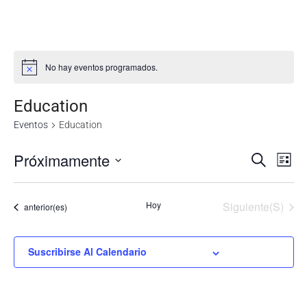
No hay eventos programados.
Education
Eventos
Education
Próximamente
N
Seleccionar
Nav
Buscar
Lista
fecha.
d
de
Eventos
Hoy
Siguiente(s)
Eventos
anterior(es)
vi
bús
d
Suscribirse Al Calendario
Ev
y