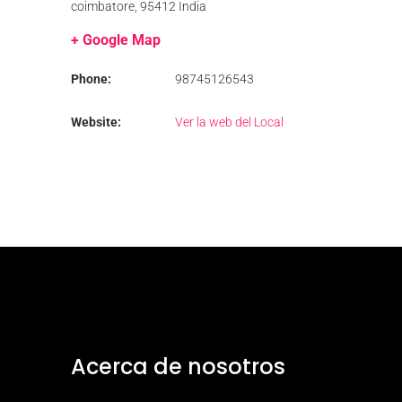
coimbatore
,
95412
India
+ Google Map
Phone:
98745126543
Website:
Ver la web del Local
Acerca de nosotros